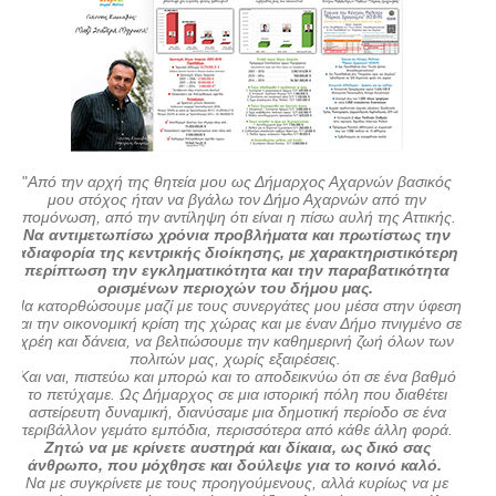
"
Από την αρχή της θητεία μου ως Δήμαρχος Αχαρνών βασικός
μου στόχος ήταν να βγάλω τον Δήμο Αχαρνών από την
απομόνωση, από την αντίληψη ότι είναι η πίσω αυλή της Αττικής.
Να αντιμετωπίσω χρόνια προβλήματα και πρωτίστως την
αδιαφορία της κεντρικής διοίκησης, με χαρακτηριστικότερη
περίπτωση την εγκληματικότητα και την παραβατικότητα
ορισμένων περιοχών του δήμου μας.
Να κατορθώσουμε μαζί με τους συνεργάτες μου μέσα στην ύφεση
και την οικονομική κρίση της χώρας και με έναν Δήμο πνιγμένο σε
χρέη και δάνεια, να βελτιώσουμε την καθημερινή ζωή όλων των
πολιτών μας, χωρίς εξαιρέσεις.
Και ναι, πιστεύω και μπορώ και το αποδεικνύω ότι σε ένα βαθμό
το πετύχαμε. Ως Δήμαρχος σε μια ιστορική πόλη που διαθέτει
αστείρευτη δυναμική, διανύσαμε μια δημοτική περίοδο σε ένα
περιβάλλον γεμάτο εμπόδια, περισσότερα από κάθε άλλη φορά.
Ζητώ να με κρίνετε αυστηρά και δίκαια, ως δικό σας
άνθρωπο, που μόχθησε και δούλεψε για το κοινό καλό.
Να με συγκρίνετε με τους προηγούμενους, αλλά κυρίως να με