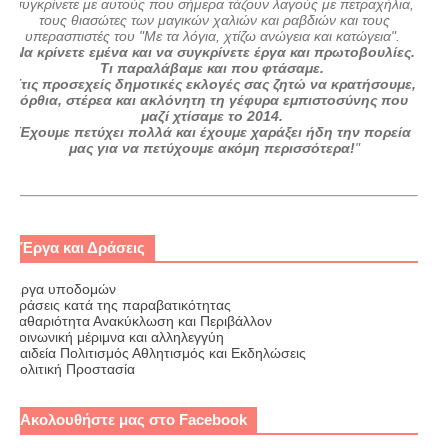
συγκρίνετε με αυτούς που σήμερα τάζουν λαγούς με πετραχήλια,
τους θιασώτες των μαγικών χαλιών και ραβδιών και τους
υπερασπιστές του "Με τα λόγια, χτίζω ανώγεια και κατώγεια".
Να κρίνετε εμένα και να συγκρίνετε έργα και πρωτοβουλίες.
Τι παραλάβαμε και που φτάσαμε.
Στις προσεχείς δημοτικές εκλογές σας ζητώ να κρατήσουμε,
όρθια, στέρεα και ακλόνητη τη γέφυρα εμπιστοσύνης που
μαζί χτίσαμε το 2014.
Έχουμε πετύχει πολλά και έχουμε χαράξει ήδη την πορεία
μας για να πετύχουμε ακόμη περισσότερα!
"
Έργα και Δράσεις
Έργα υποδομών
Δράσεις κατά της παραβατικότητας
Καθαριότητα Ανακύκλωση και Περιβάλλον
Κοινωνική μέριμνα και αλληλεγγύη
Παιδεία Πολιτισμός Αθλητισμός και Εκδηλώσεις
Πολιτική Προστασία
Ακολουθήστε μας στο Facebook