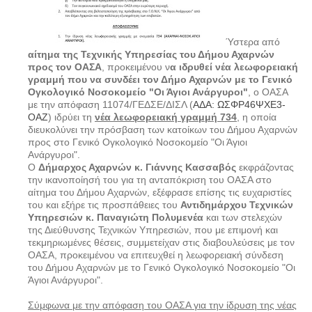
Ύστερα από
αίτημα της Τεχνικής Υπηρεσίας του Δήμου Αχαρνών
προς τον ΟΑΣΑ
, προκειμένου ν
α ιδρυθεί νέα λεωφορειακή
γραμμή που να συνδέει τον Δήμο Αχαρνών με το Γενικό
Ογκολογικό Νοσοκομείο "Οι Άγιοι Ανάργυροι"
, ο ΟΑΣΑ
με την απόφαση 11074/ΓΕΔΣΕ/ΔΙΣΛ (
ΑΔΑ: ΩΣΦΡ46ΨΧΕ3-
ΟΑΖ
) ιδρύει τη
νέα λεωφορειακή γραμμή 734
, η οποία
διευκολύνει την πρόσβαση των κατοίκων του Δήμου Αχαρνών
προς στο Γενικό Ογκολογικό Νοσοκομείο "Οι Άγιοι
Ανάργυροι".
Ο
Δήμαρχος Αχαρνών κ. Γιάννης Κασσαβός
εκφράζοντας
την ικανοποίησή του για τη ανταπόκριση του ΟΑΣΑ στο
αίτημα του Δήμου Αχαρνών, εξέφρασε επίσης τις ευχαριστίες
του και εξήρε τις προσπάθειες του
Αντιδημάρχου Τεχνικών
Υπηρεσιών κ. Παναγιώτη Πολυμενέα
και των στελεχών
της Διεύθυνσης Τεχνικών Υπηρεσιών, που με επιμονή και
τεκμηριωμένες θέσεις, συμμετείχαν στις διαβουλεύσεις με τον
ΟΑΣΑ, προκειμένου να επιτευχθεί η λεωφορειακή σύνδεση
του Δήμου Αχαρνών με το Γενικό Ογκολογικό Νοσοκομείο "Οι
Άγιοι Ανάργυροι".
Σύμφωνα με την απόφαση του ΟΑΣΑ για την ίδρυση της νέας