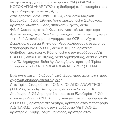
λεωφορειακής γραμμής με ονομασία 734 (ΑΧΑΡΝΑΙ -
ΝΟΣΟΚ.ΑΓΙΟΙ ΑΝΑΡΓΥΡΟΙ), η διαδρομή από αφετηρία προς
τέρμα διαμορφώνεται ως εξής:
Από Χρήστου Δέδε (ΑΦΕΤΗΡΙΑ), λοξά δεξιά Μάρκου
Βαμβακάρη, δεξιά Εθνικής Αντιστάσεως, δεξιά Σαλαμίνος,
αριστερά Φιλίππου Δέδε, συνέχεια Αθηνών, δεξιά
Φιλαδελφείας, αριστερά Κωνσταντινουπόλεως, αριστερά
Αριστοτέλους, δεξιά Δεκελείας, συνέχεια πάνω από τη γέφυρα
της οδού Δεκελείας με τις γραμμές του ΟΣΕ, συνέχεια
Δεκελείας, συνέχεια Κηφισίας (Ρέμα Χελιδονούς), δεξιά στον
παράδρομο Α/Δ Π.Α.Θ.Ε., δεξιά Λ. Κύμης, αριστερά
Θηβαΐδος, αριστερά Λ. Κύμης, δεξιά στον παράδρομο Α/Δ
Π.Α.Θ.Ε., δεξιά Ελευθερίας, δεξιά Δημοκρατίας, δεξιά κυκλικά
την Πλ. Δημάρχου, δεξιά Αγ. Αναργύρων, αριστερά Τιμίου
Σταυρού στο Γ.Ο.Ν.Κ. “ΟΙ ΑΓΙΟΙ ΑΝΑΡΓΥΡΟΙ” (ΤΕΡΜΑ)
Ενώ αντίστοιχα η διαδρομή από τέρμα προς αφετηρία (προς
Αχαρναί) διαμορφώνεται ως εξής:
Από Τιμίου Σταυρού στο Γ.Ο.Ν.Κ. “ΟΙ ΑΓΙΟΙ ΑΝΑΡΓΥΡΟΙ”
(ΤΕΡΜΑ), δεξιά Αγ. Αναργύρων, δεξιά κυκλικά την Πλ.
Δημάρχου, δεξιά Δημοκρατίας, αριστερά Ελευθερίας, δεξιά
στον παράδρομο Α/Δ Π.Α.Θ.Ε., συνέχεια στον παράδρομο Α/
Δ Π.Α.Θ.Ε., αριστερά στη γέφυρα, αριστερά στον παράδρομο
Α/Δ Π.Α.Θ.Ε., συνέχεια στον παράδρομο Α/Δ Π.Α.Θ.Ε.,
αριστερά Λ. Κύμης, δεξιά Θηβαΐδος, αριστερά στον