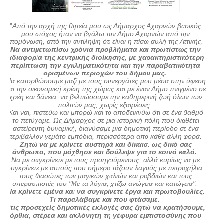
"
Από την αρχή της θητεία μου ως Δήμαρχος Αχαρνών βασικός
μου στόχος ήταν να βγάλω τον Δήμο Αχαρνών από την
απομόνωση, από την αντίληψη ότι είναι η πίσω αυλή της Αττικής.
Να αντιμετωπίσω χρόνια προβλήματα και πρωτίστως την
αδιαφορία της κεντρικής διοίκησης, με χαρακτηριστικότερη
περίπτωση την εγκληματικότητα και την παραβατικότητα
ορισμένων περιοχών του δήμου μας.
Να κατορθώσουμε μαζί με τους συνεργάτες μου μέσα στην ύφεση
και την οικονομική κρίση της χώρας και με έναν Δήμο πνιγμένο σε
χρέη και δάνεια, να βελτιώσουμε την καθημερινή ζωή όλων των
πολιτών μας, χωρίς εξαιρέσεις.
Και ναι, πιστεύω και μπορώ και το αποδεικνύω ότι σε ένα βαθμό
το πετύχαμε. Ως Δήμαρχος σε μια ιστορική πόλη που διαθέτει
αστείρευτη δυναμική, διανύσαμε μια δημοτική περίοδο σε ένα
περιβάλλον γεμάτο εμπόδια, περισσότερα από κάθε άλλη φορά.
Ζητώ να με κρίνετε αυστηρά και δίκαια, ως δικό σας
άνθρωπο, που μόχθησε και δούλεψε για το κοινό καλό.
Να με συγκρίνετε με τους προηγούμενους, αλλά κυρίως να με
συγκρίνετε με αυτούς που σήμερα τάζουν λαγούς με πετραχήλια,
τους θιασώτες των μαγικών χαλιών και ραβδιών και τους
υπερασπιστές του "Με τα λόγια, χτίζω ανώγεια και κατώγεια".
Να κρίνετε εμένα και να συγκρίνετε έργα και πρωτοβουλίες.
Τι παραλάβαμε και που φτάσαμε.
Στις προσεχείς δημοτικές εκλογές σας ζητώ να κρατήσουμε,
όρθια, στέρεα και ακλόνητη τη γέφυρα εμπιστοσύνης που