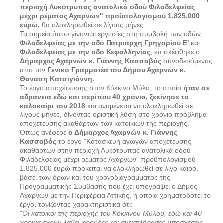
περιοχή Λυκότρυπας ανατολικά οδού Φιλαδελφείας
μέχρι ρέματος Αχαρνών" προϋπολογισμού 1.825.000
ευρώ,
θα ολοκληρωθεί σε λίγους μήνες.
Τα σημεία όπου γίνονται εργασίες στη συμβολή των οδών,
Φιλαδελφείας με την οδό Πατριάρχη Γρηγορίου Ε'
και
Φιλαδελφείας με την οδό Κεφαλληνίας
, επισκέφθηκε ο
Δήμαρχος Αχαρνών κ. Γιάννης Κασσαβός
συνοδευόμενος
από τον
Γενικό Γραμματέα του Δήμου Αχαρνών κ.
Θανάση Κατσιγιάννη.
Το έργο αποχέτευσης στον Κόκκινο Μύλο, το οποίο
ήταν σε
αδράνεια εδώ και περίπου 40 χρόνια, ξεκίνησε το
καλοκαίρι του 2018
και αναμένεται να ολοκληρωθεί σε
λίγους μήνες, δίνοντας οριστική λύση στο χρόνιο πρόβλημα
αποχέτευσης ακαθάρτων των κατοικιών της περιοχής.
Όπως ανέφερε
ο Δήμαρχος Αχαρνών κ. Γιάννης
Κασσαβός
το έργο "Κατασκευή αγωγών αποχέτευσης
ακαθάρτων στην περιοχή Λυκότρυπας ανατολικά οδού
Φιλαδελφείας μέχρι ρέματος Αχαρνών" προϋπολογισμού
1.825.000 ευρώ πρόκειται να ολοκληρωθεί σε λίγο καιρό,
βάσει των όρων και του χρονοδιαγράμματος της
Προγραμματικής Σύμβασης που έχει υπογράψει ο Δήμος
Αχαρνών με την Περιφέρεια Αττικής, η οποία χρηματοδοτεί το
έργο, τονίζοντας χαρακτηριστικά ότι:
"
Οι κάτοικοι της περιοχής του Κόκκινου Μύλου, εδώ και 40
χρόνια έχουν λάβει φρούδες και ανεκπλήρωτες υποσχέσεις