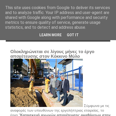
Αρχική
Δημοτικό Συμβούλιο (Live)
Επικοινωνία
This site uses cookies from Google to deliver its services
Ημερολόγιο Εκδηλώσεων
and to analyze traffic. Your IP address and user-agent are
shared with Google along with performance and security
metrics to ensure quality of service, generate usage
statistics, and to detect and address abuse.
LEARN MORE
GOT IT
Ολοκληρώνεται σε λίγους μήνες το έργο
αποχέτευσης στον Κόκκινο Μύλο
Σύμφωνα με τις
αναφορές των υπευθύνων της εργολήπτριας εταιρείας, το
έργο "
Κατασκευή αγωγών αποχέτευσης ακαθάρτων στην