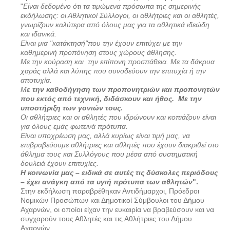
"
Είναι δεδομένο ότι τα τιμώμενα πρόσωπα της σημερινής
εκδήλωσης: οι Αθλητικοί Σύλλογοι, οι αθλήτριες και οι αθλητές,
γνωρίζουν καλύτερα από όλους μας για τα αθλητικά ιδεώδη
και ιδανικά.
Είναι μια "κατάκτησή"που την έχουν επιτύχει με την
καθημερινή προπόνηση στους χώρους άθλησης.
Με την κούραση και
την επίπονη προσπάθεια. Με τα δάκρυα
χαράς αλλά και λύπης που συνοδεύουν την επιτυχία ή την
αποτυχία.
Μ
ε την καθοδήγηση των προπονητριών και προπονητών
που εκτός από τεχνική, διδάσκουν και ήθος.
Με την
υποστήριξη των γονιών τους.
Οι αθλήτριες και οι αθλητές που ιδρώνουν και κοπιάζουν είναι
για όλους εμάς φωτεινά πρότυπα.
Είναι υποχρέωση μας, αλλά κυρίως είναι τιμή μας, να
επιβραβεύουμε αθλήτριες και αθλητές που έχουν διακριθεί στο
άθλημα τους και Συλλόγους που μέσα από συστηματική
δουλειά έχουν επιτυχίες.
Η κοινωνία μας – ειδικά σε αυτές τις δύσκολες περιόδους
– έχει ανάγκη από τα υγιή πρότυπα των αθλητών
".
Στην εκδήλωση παραβρέθηκαν Αντιδήμαρχοι, Πρόεδροι
Νομικών Προσώπων και Δημοτικοί Σύμβουλοι του Δήμου
Αχαρνών, οι οποίοι είχαν την ευκαιρία να βραβεύσουν και να
συγχαρούν τους Αθλητές και τις Αθλήτριες του Δήμου
Αχαρνών.