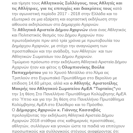
και τίμησε τους
Αθλητικούς Συλλόγους, τους Αθλητές και
τις Αθλήτριες, για τις επιτυχίες και διακρίσεις τους
κατά
την αγωνιστική περίοδο 2017 - 2018 στην Ελλάδα και το
εξωτερικό σε μια εξαίρετη και εορταστική εκδήλωση στην
αίθουσα εκδηλώσεων στο Δημαρχείο Αχαρνών.
Τα
Αθλητικά Αριστεία Δήμου Αχαρνών
είναι ένας Αθλητικός
και Πολιτιστικός θεσμός του Δήμου Αχαρνών που
πρωτοξεκίνησε πριν από τρία χρόνια με πρωτοβουλία του
Δημάρχου Αχαρνών, με στόχο την αναγνώριση των
προσπαθειών και την ανάδειξη, των Αθλητών και των
Αθλητικών Σωματείων του Δήμου Αχαρνών.
Τιμώμενο πρόσωπο στην εκδήλωση Αθλητικά Αριστεία Δήμου
Αχαρνών ήταν και φέτος η
Ολυμπιονίκης Βούλα
Παπαχρήστου
για το Χρυσό Μετάλλιο στο Άλμα εις
Τριπλούν στο Ευρωπαϊκό Πρωτάθλημα στο Βερολίνο με
επίδοση 14,60 μέτρα, αλλά και
ο Αθλητής Αριστοτέλης
Μακρής του Αθλητικού Σωματείου ΑμΕΑ "Τυρταίος"
για
την 1η θέση Στο Πανελλήνιο Πρωτάθλημα Κολύμβησης ΑμΕΑ
στο Ύπτιο και για την 3η θέση στο Πανελλήνιο Πρωτάθλημα
Κολύμβησης ΑμΕΑ στο Ελεύθερο και το Πρόσθιο.
Ο
Δήμαρχος Αχαρνών κ. Γιάννης Κασσαβός
προλογίζοντας την εκδήλωση Αθλητικά Αριστεία Δήμου
Αχαρνών 2018 στάθηκε στις καθημερινές προσπάθειες,
αθλητών, συλλόγων και γονιών ώστε τα παιδιά να επιτύχουν
προσωπικούς και συλλογικούς στόχους αναφέροντας ότι: