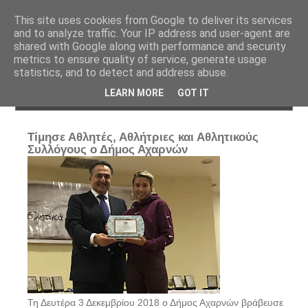
Αρχική
Δημοτικό Συμβούλιο (Live)
Επικοινωνία
This site uses cookies from Google to deliver its services
Ημερολόγιο Εκδηλώσεων
and to analyze traffic. Your IP address and user-agent are
shared with Google along with performance and security
metrics to ensure quality of service, generate usage
statistics, and to detect and address abuse.
LEARN MORE
GOT IT
Τίμησε Αθλητές, Αθλήτριες και Αθλητικούς
Συλλόγους ο Δήμος Αχαρνών
Τη Δευτέρα 3 Δεκεμβρίου 2018 ο Δήμος Αχαρνών βράβευσε