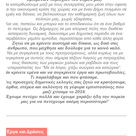
Να κατορθώσουμε μαζί με τους συνεργάτες μου μέσα στην ύφεση
και την οικονομική κρίση της χώρας και με έναν Δήμο πνιγμένο σε
χρέη και δάνεια, να βελτιώσουμε την καθημερινή ζωή όλων των
πολιτών μας, χωρίς εξαιρέσεις.
Και ναι, πιστεύω και μπορώ και το αποδεικνύω ότι σε ένα βαθμό
το πετύχαμε. Ως Δήμαρχος σε μια ιστορική πόλη που διαθέτει
αστείρευτη δυναμική, διανύσαμε μια δημοτική περίοδο σε ένα
περιβάλλον γεμάτο εμπόδια, περισσότερα από κάθε άλλη φορά.
Ζητώ να με κρίνετε αυστηρά και δίκαια, ως δικό σας
άνθρωπο, που μόχθησε και δούλεψε για το κοινό καλό.
Να με συγκρίνετε με τους προηγούμενους, αλλά κυρίως να με
συγκρίνετε με αυτούς που σήμερα τάζουν λαγούς με πετραχήλια,
τους θιασώτες των μαγικών χαλιών και ραβδιών και τους
υπερασπιστές του "Με τα λόγια, χτίζω ανώγεια και κατώγεια".
Να κρίνετε εμένα και να συγκρίνετε έργα και πρωτοβουλίες.
Τι παραλάβαμε και που φτάσαμε.
Στις προσεχείς δημοτικές εκλογές σας ζητώ να κρατήσουμε,
όρθια, στέρεα και ακλόνητη τη γέφυρα εμπιστοσύνης που
μαζί χτίσαμε το 2014.
Έχουμε πετύχει πολλά και έχουμε χαράξει ήδη την πορεία
μας για να πετύχουμε ακόμη περισσότερα!
"
Έργα και Δράσεις